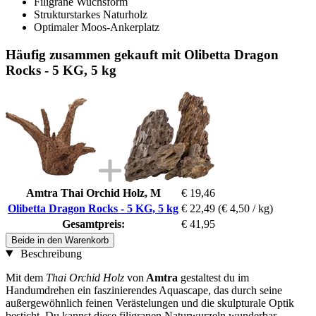
Filigrane Wuchsform
Strukturstarkes Naturholz
Optimaler Moos-Ankerplatz
Häufig zusammen gekauft mit Olibetta Dragon
Rocks - 5 KG, 5 kg
Amtra Thai Orchid Holz, M
€ 19,46
Olibetta Dragon Rocks - 5 KG, 5 kg
€ 22,49
(€ 4,50 / kg)
Gesamtpreis:
€ 41,95
Beide in den Warenkorb
Beschreibung
Mit dem
Thai Orchid Holz
von
Amtra
gestaltest du im
Handumdrehen ein faszinierendes Aquascape, das durch seine
außergewöhnlich feinen Verästelungen und die skulpturale Optik
besticht. Du kannst diese filigranen Naturwurzeln wunderbar