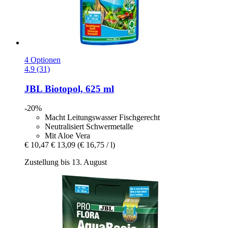
4 Optionen
4.9 (31)
JBL
Biotopol, 625 ml
-20%
Macht Leitungswasser Fischgerecht
Neutralisiert Schwermetalle
Mit Aloe Vera
€ 10,47
€ 13,09
(€ 16,75 / l)
Zustellung bis 13. August