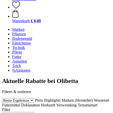
Warenkorb
€ 0,00
Marken
Pflanzen
Bodengrund
Einrichtung
Technik
Pflege
Futter
Aquarien
Teich
%Aktionen
Aktuelle Rabatte bei Olibetta
Filtern & sortieren
Preis
Highlights
Marken (Hersteller)
Wasserart
Futtermittel Deklaration
Herkunft
Verwendung
Terrariumart
Filter