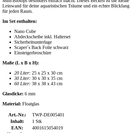
Mini-Biotops besonders einfach macht. Dieses Becken ist die ideale
Leinwand für deine aquaristischen Träume und ein echter Blickfang
für jeden Raum.
Im Set enthalten:
Nano Cube
Abdeckscheibe inkl. Halterset
Sicherheitsunterlage
Scaper´s Back Folie schwarz
Einsteigerbroschüre
Maße (L x B x H):
20 Liter:
25 x 25 x 30 cm
30 Liter:
30 x 30 x 35 cm
60 Liter:
38 x 38 x 43 cm
Glasdicke:
6 mm
Material:
Floatglas
Art.-Nr.:
TWP-DE005401
Inhalt:
1 Stk
EAN:
4001615054019