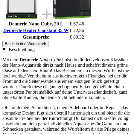
Dennerle Nano Cube, 20 L
€ 57,46
Dennerle Heater Constant 35 W
€ 22,86
Gesamtpreis:
€ 80,32
Beide in den Warenkorb
Beschreibung
Mit dem
Dennerle
Nano Cube
holst du dir den zeitlosen Klassiker
der Nano-Aquaristik direkt nach Hause und schaffst dir eine grüne
Oase auf kleinstem Raum! Das Besondere an diesem Würfel ist die
hochwertige Verarbeitung aus hochwertigem Floatglas, bei der die
Front und die Seitenwände aus einem einzigen Stück gefertigt
wurden. Durch diese elegant gebogenen Ecken genießt du einen
ungestörten Panoramablick auf deine Unterwasserlandschaft, ganz
ohne harte Kanten, die deine Sicht behindern könnten.
Ob auf deinem Schreibtisch, einem Sideboard oder im Regal – das
kompakte Design fügt sich überall harmonisch ein und bietet dir die
absolute Freiheit bei der Einrichtung! Du kannst dich kreativ völlig
austoben und dein ganz individuelles Aquascape für Garnelen und
Schnecken gestalten, während die Würfelform dir die Pflege deines