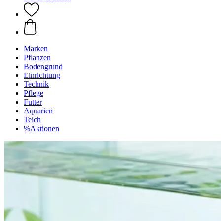
Marken
Pflanzen
Bodengrund
Einrichtung
Technik
Pflege
Futter
Aquarien
Teich
%Aktionen