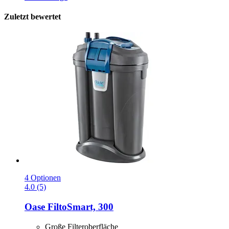
Zuletzt bewertet
4 Optionen
4.0 (5)
Oase
FiltoSmart, 300
Große Filteroberfläche