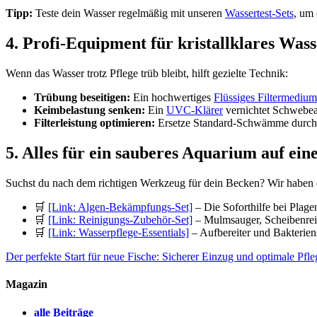
Tipp:
Teste dein Wasser regelmäßig mit unseren
Wassertest-Sets
, um
4. Profi-Equipment für kristallklares Was
Wenn das Wasser trotz Pflege trüb bleibt, hilft gezielte Technik:
Trübung beseitigen:
Ein hochwertiges
Flüssiges Filtermedium
Keimbelastung senken:
Ein
UVC-Klärer
vernichtet Schwebea
Filterleistung optimieren:
Ersetze Standard-Schwämme durch
5. Alles für ein sauberes Aquarium auf ein
Suchst du nach dem richtigen Werkzeug für dein Becken? Wir haben di
🛒
[Link: Algen-Bekämpfungs-Set]
– Die Soforthilfe bei Plage
🛒
[Link: Reinigungs-Zubehör-Set]
– Mulmsauger, Scheibenrein
🛒
[Link: Wasserpflege-Essentials]
– Aufbereiter und Bakteriens
Der perfekte Start für neue Fische: Sicherer Einzug und optimale Pfle
Magazin
alle Beiträge