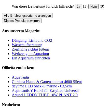
War diese Bewertung für dich hilfreich?
(1)
(0)
Ja
Nein
Alle Erfahrungsberichte anzeigen
Dieses Produkt bewerten
Aus unserem Magazin:
Düngung, Licht und CO2
Wasseraufbereitung
Zierfische richtig füttern
Werkzeug im Aquarium
Ein Aquarium einrichten
Olibetta entdecken:
Aquatlantis
Gardena Haus- & Gartenautomat 4600 Silent
daytime LED onex70 marine - 63,5cm
Aquatlantis Y-Kabel für EasyLed Universal
Aquael LEDDY TUBE 10W PLANT 2.0
Neuheiten: