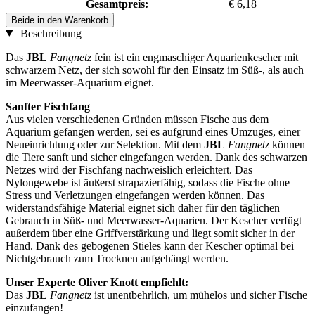
Gesamtpreis:
€ 6,18
Beide in den Warenkorb
Beschreibung
Das
JBL
Fangnetz
fein ist ein engmaschiger Aquarienkescher mit
schwarzem Netz, der sich sowohl für den Einsatz im Süß-, als auch
im Meerwasser-Aquarium eignet.
Sanfter Fischfang
Aus vielen verschiedenen Gründen müssen Fische aus dem
Aquarium gefangen werden, sei es aufgrund eines Umzuges, einer
Neueinrichtung oder zur Selektion. Mit dem
JBL
Fangnetz
können
die Tiere sanft und sicher eingefangen werden. Dank des schwarzen
Netzes wird der Fischfang nachweislich erleichtert. Das
Nylongewebe ist äußerst strapazierfähig, sodass die Fische ohne
Stress und Verletzungen eingefangen werden können. Das
widerstandsfähige Material eignet sich daher für den täglichen
Gebrauch in Süß- und Meerwasser-Aquarien. Der Kescher verfügt
außerdem über eine Griffverstärkung und liegt somit sicher in der
Hand. Dank des gebogenen Stieles kann der Kescher optimal bei
Nichtgebrauch zum Trocknen aufgehängt werden.
Unser Experte Oliver Knott empfiehlt:
Das
JBL
Fangnetz
ist unentbehrlich, um mühelos und sicher Fische
einzufangen!