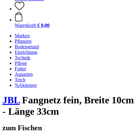
Warenkorb
€ 0,00
Marken
Pflanzen
Bodengrund
Einrichtung
Technik
Pflege
Futter
Aquarien
Teich
%Aktionen
JBL
Fangnetz fein, Breite 10cm
- Länge 33cm
zum Fischen