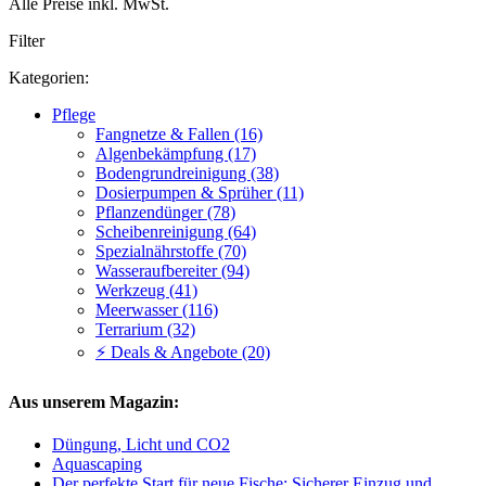
Alle Preise inkl. MwSt.
Filter
Kategorien:
Pflege
Fangnetze & Fallen (16)
Algenbekämpfung (17)
Bodengrundreinigung (38)
Dosierpumpen & Sprüher (11)
Pflanzendünger (78)
Scheibenreinigung (64)
Spezialnährstoffe (70)
Wasseraufbereiter (94)
Werkzeug (41)
Meerwasser (116)
Terrarium (32)
⚡ Deals & Angebote (20)
Aus unserem Magazin:
Düngung, Licht und CO2
Aquascaping
Der perfekte Start für neue Fische: Sicherer Einzug und