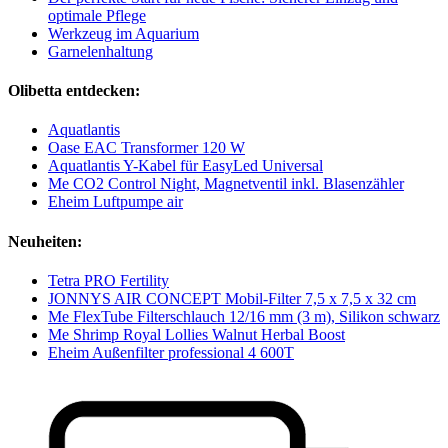
optimale Pflege
Werkzeug im Aquarium
Garnelenhaltung
Olibetta entdecken:
Aquatlantis
Oase EAC Transformer 120 W
Aquatlantis Y-Kabel für EasyLed Universal
Me CO2 Control Night, Magnetventil inkl. Blasenzähler
Eheim Luftpumpe air
Neuheiten:
Tetra PRO Fertility
JONNYS AIR CONCEPT Mobil-Filter 7,5 x 7,5 x 32 cm
Me FlexTube Filterschlauch 12/16 mm (3 m), Silikon schwarz
Me Shrimp Royal Lollies Walnut Herbal Boost
Eheim Außenfilter professional 4 600T