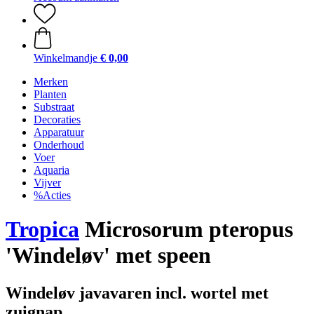
Winkelmandje
€ 0,00
Merken
Planten
Substraat
Decoraties
Apparatuur
Onderhoud
Voer
Aquaria
Vijver
%Acties
Tropica
Microsorum pteropus
'Windeløv' met speen
Windeløv javavaren incl. wortel met
zuignap