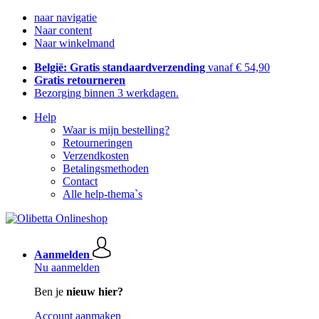
naar navigatie
Naar content
Naar winkelmand
België: Gratis standaardverzending
vanaf € 54,90
Gratis retourneren
Bezorging binnen 3 werkdagen.
Help
Waar is mijn bestelling?
Retourneringen
Verzendkosten
Betalingsmethoden
Contact
Alle help-thema`s
Aanmelden
Nu aanmelden
Ben je
nieuw hier?
Account aanmaken