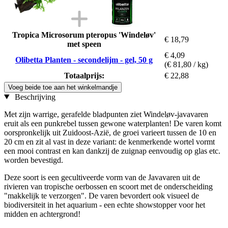
Tropica Microsorum pteropus 'Windeløv'
€ 18,79
met speen
€ 4,09
Olibetta Planten - secondelijm - gel, 50 g
(€ 81,80 / kg)
Totaalprijs:
€ 22,88
Voeg beide toe aan het winkelmandje
Beschrijving
Met zijn warrige, gerafelde bladpunten ziet Windeløv-javavaren
eruit als een punkrebel tussen gewone waterplanten! De varen komt
oorspronkelijk uit Zuidoost-Azië, de groei varieert tussen de 10 en
20 cm en zit al vast in deze variant: de kenmerkende wortel vormt
een mooi contrast en kan dankzij de zuignap eenvoudig op glas etc.
worden bevestigd.
Deze soort is een gecultiveerde vorm van de Javavaren uit de
rivieren van tropische oerbossen en scoort met de onderscheiding
"makkelijk te verzorgen". De varen bevordert ook visueel de
biodiversiteit in het aquarium - een echte showstopper voor het
midden en achtergrond!