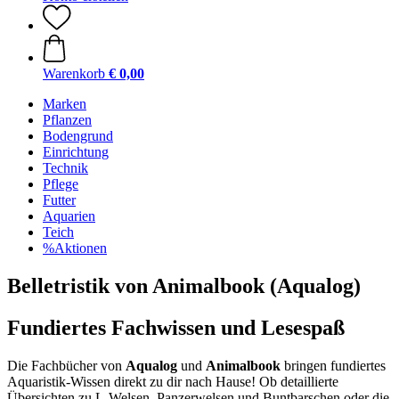
Warenkorb
€ 0,00
Marken
Pflanzen
Bodengrund
Einrichtung
Technik
Pflege
Futter
Aquarien
Teich
%Aktionen
Belletristik von Animalbook (Aqualog)
Fundiertes Fachwissen und Lesespaß
Die Fachbücher von
Aqualog
und
Animalbook
bringen fundiertes
Aquaristik-Wissen direkt zu dir nach Hause! Ob detaillierte
Übersichten zu L-Welsen, Panzerwelsen und Buntbarschen oder die