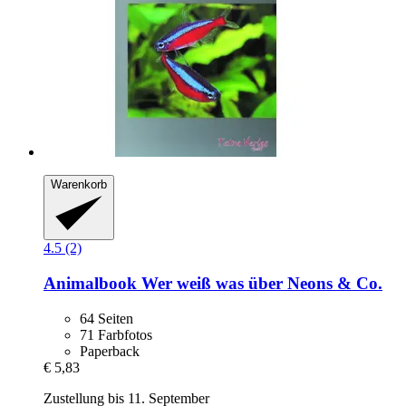
Warenkorb
4.5 (2)
Animalbook
Wer weiß was über Neons & Co.
64 Seiten
71 Farbfotos
Paperback
€ 5,83
Zustellung bis 11. September