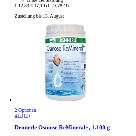
Ohne Gelbfärbung
€ 12,89
€ 17,19
(€ 25,78 / l)
Zustellung bis 13. August
2 Optionen
4.6 (17)
Dennerle
Osmose ReMineral+, 1.100 g