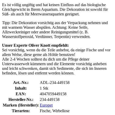
Es ist völlig ungiftig und hat keinen Einfluss auf das biologische
Gleichgewicht in Ihrem Aquarium. Die Dekoration ist sowohl für
Süß- als auch für Meerwasseraquarien geeignet.
Tipp: Die Dekoration vorsichtig aus der Verpackung nehmen und
mit warmem Wasser abspülen. Achtung: Keine Seife,
Allzweckreiniger oder andere Reinigungsmittel (z. B.
Wasserstoffperoxid, Verdünner, Terpentin) verwenden.
Unser Experte Oliver Knott empfiehlt:
Sei vorsichtig, wenn du die Teile anhebst, da einige Fische und vor
allem Welse, diese gerne als Höhle benutzen!
Alle 2-4 Wochen solltest du dich um die Pflege deiner
Unterwasserwelt kümmern und die Elemente vorsichtig anheben
und leicht schwenken, damit sich Sedimente, die sich im Inneren
befinden, lösen und entfernt werden können.
Art.-Nr.:
ADL-234-449158
Inhalt:
1 Stk
EAN:
4047059449158
Hersteller-Nr.:
234-449158
Marken (Hersteller):
Europet
Tierarten:
Fische, Wirbellose