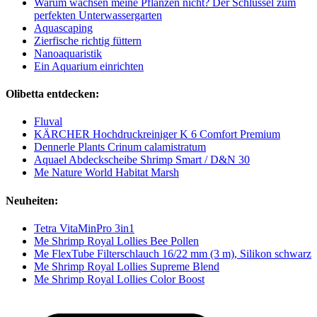
Warum wachsen meine Pflanzen nicht? Der Schlüssel zum
perfekten Unterwassergarten
Aquascaping
Zierfische richtig füttern
Nanoaquaristik
Ein Aquarium einrichten
Olibetta entdecken:
Fluval
KÄRCHER Hochdruckreiniger K 6 Comfort Premium
Dennerle Plants Crinum calamistratum
Aquael Abdeckscheibe Shrimp Smart / D&N 30
Me Nature World Habitat Marsh
Neuheiten:
Tetra VitaMinPro 3in1
Me Shrimp Royal Lollies Bee Pollen
Me FlexTube Filterschlauch 16/22 mm (3 m), Silikon schwarz
Me Shrimp Royal Lollies Supreme Blend
Me Shrimp Royal Lollies Color Boost