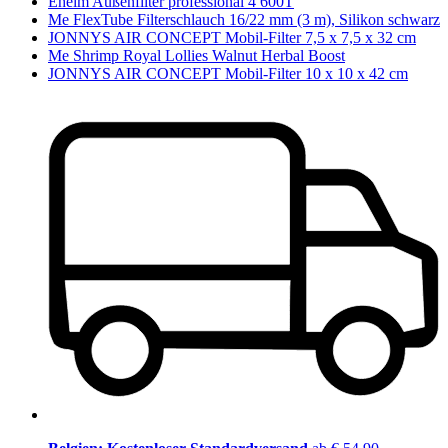
Eheim Außenfilter professional 4 600T
Me FlexTube Filterschlauch 16/22 mm (3 m), Silikon schwarz
JONNYS AIR CONCEPT Mobil-Filter 7,5 x 7,5 x 32 cm
Me Shrimp Royal Lollies Walnut Herbal Boost
JONNYS AIR CONCEPT Mobil-Filter 10 x 10 x 42 cm