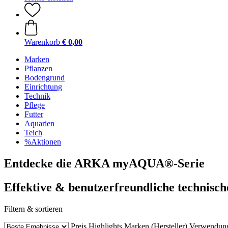
Warenkorb
€ 0,00
Marken
Pflanzen
Bodengrund
Einrichtung
Technik
Pflege
Futter
Aquarien
Teich
%Aktionen
Entdecke die ARKA myAQUA®-Serie
Effektive & benutzerfreundliche technisc
Filtern & sortieren
Preis
Highlights
Marken (Hersteller)
Verwendun