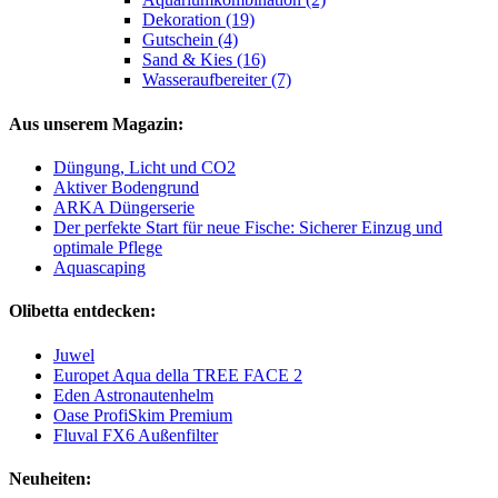
Dekoration (19)
Gutschein (4)
Sand & Kies (16)
Wasseraufbereiter (7)
Aus unserem Magazin:
Düngung, Licht und CO2
Aktiver Bodengrund
ARKA Düngerserie
Der perfekte Start für neue Fische: Sicherer Einzug und
optimale Pflege
Aquascaping
Olibetta entdecken:
Juwel
Europet Aqua della TREE FACE 2
Eden Astronautenhelm
Oase ProfiSkim Premium
Fluval FX6 Außenfilter
Neuheiten: