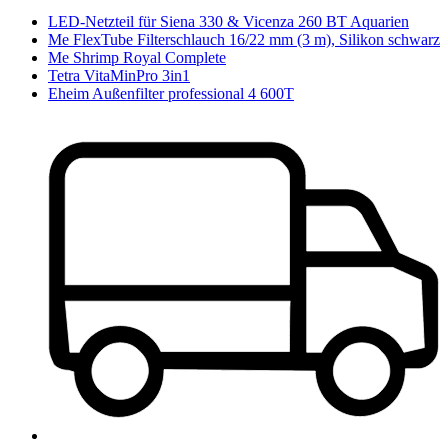
LED-Netzteil für Siena 330 & Vicenza 260 BT Aquarien
Me FlexTube Filterschlauch 16/22 mm (3 m), Silikon schwarz
Me Shrimp Royal Complete
Tetra VitaMinPro 3in1
Eheim Außenfilter professional 4 600T