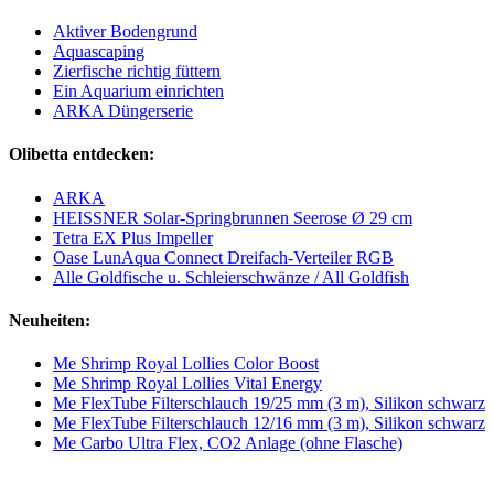
Aktiver Bodengrund
Aquascaping
Zierfische richtig füttern
Ein Aquarium einrichten
ARKA Düngerserie
Olibetta entdecken:
ARKA
HEISSNER Solar-Springbrunnen Seerose Ø 29 cm
Tetra EX Plus Impeller
Oase LunAqua Connect Dreifach-Verteiler RGB
Alle Goldfische u. Schleierschwänze / All Goldfish
Neuheiten:
Me Shrimp Royal Lollies Color Boost
Me Shrimp Royal Lollies Vital Energy
Me FlexTube Filterschlauch 19/25 mm (3 m), Silikon schwarz
Me FlexTube Filterschlauch 12/16 mm (3 m), Silikon schwarz
Me Carbo Ultra Flex, CO2 Anlage (ohne Flasche)