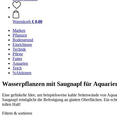
Warenkorb
€ 0,00
Marken
Pflanzen
Bodengrund
Einrichtung
Technik
Pflege
Futter
Aquarien
Teich
%Aktionen
Wasserpflanzen mit Saugnapf für Aquarie
Eine gefinkelte Idee, um beispielsweise kahle Seitenwände von Aquari
Saugnapf ermöglicht die Befestigung an glatten Oberflächen. Ein ech
tollen Halt!
Filtern & sortieren