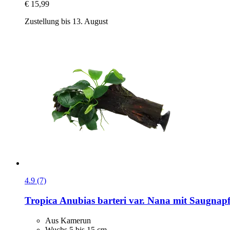
€ 15,99
Zustellung bis 13. August
4.9 (7)
Tropica
Anubias barteri var. Nana mit Saugnap
Aus Kamerun
Wuchs 5 bis 15 cm