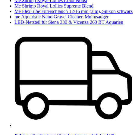
Me Shrimp Royal Lollies Color Boost
Me Shrimp Royal Lollies Supreme Blend
Me FlexTube Filterschlauch 12/16 mm (3 m), Silikon schwarz
me Aquaristic Nano Gravel Cleaner, Mulmsauger
LED-Netzteil für Siena 330 & Vicenza 260 BT Aquarien