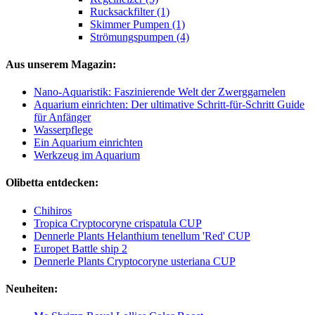
Rucksackfilter (1)
Skimmer Pumpen (1)
Strömungspumpen (4)
Aus unserem Magazin:
Nano-Aquaristik: Faszinierende Welt der Zwerggarnelen
Aquarium einrichten: Der ultimative Schritt-für-Schritt Guide
für Anfänger
Wasserpflege
Ein Aquarium einrichten
Werkzeug im Aquarium
Olibetta entdecken:
Chihiros
Tropica Cryptocoryne crispatula CUP
Dennerle Plants Helanthium tenellum 'Red' CUP
Europet Battle ship 2
Dennerle Plants Cryptocoryne usteriana CUP
Neuheiten: