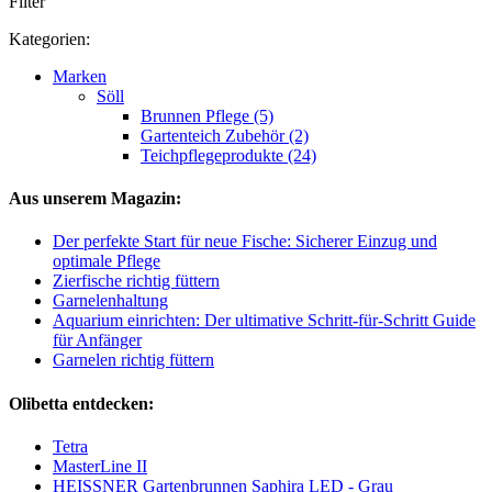
Filter
Kategorien:
Marken
Söll
Brunnen Pflege (5)
Gartenteich Zubehör (2)
Teichpflegeprodukte (24)
Aus unserem Magazin:
Der perfekte Start für neue Fische: Sicherer Einzug und
optimale Pflege
Zierfische richtig füttern
Garnelenhaltung
Aquarium einrichten: Der ultimative Schritt-für-Schritt Guide
für Anfänger
Garnelen richtig füttern
Olibetta entdecken:
Tetra
MasterLine II
HEISSNER Gartenbrunnen Saphira LED - Grau