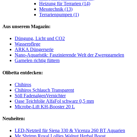
Heizung für Terrarien (14)
Messtechnik (13)
Terrarienpumpen (1)
Aus unserem Magazin:
Düngung, Licht und CO2
Wasserpflege
ARKA Düngerserie
Nano-Aquaristik: Faszinierende Welt der Zwerggarnelen
Garnelen richtig füttern
Olibetta entdecken:
Chihiros
Chihiros Schlauch Transparent
Söll FadenalgenVernichter
Oase Teichfolie AlfaFol schwarz 0,5 mm
Microbe-Lift KH-Booster 20 L
Neuheiten:
LED-Netzteil für Siena 330 & Vicenza 260 BT Aquarien
Me Shrimp Royal Lollies Walnut Herbal Boost