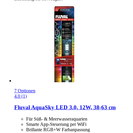
7 Optionen
4.0 (1)
Fluval
AquaSky LED 3.0, 12W, 38-​63 cm
Für Süß- & Meerwasseraquarien
Smarte App-Steuerung per WiFi
Brillante RGB+W Farbanpassung