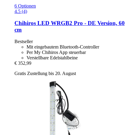
6 Optionen
4.5 (4)
Chihiros
LED WRGB2 Pro -​ DE Version, 60
cm
Bestseller
Mit eingebautem Bluetooth-Controller
Per My Chihiros App steuerbar
Verstellbare Edelstahlbeine
€ 352,99
Gratis Zustellung bis 20. August