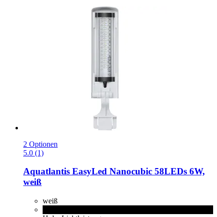
2 Optionen
5.0 (1)
Aquatlantis
EasyLed Nanocubic 58LEDs 6W,
weiß
weiß
schwarz