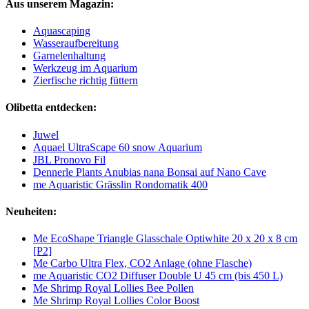
Aus unserem Magazin:
Aquascaping
Wasseraufbereitung
Garnelenhaltung
Werkzeug im Aquarium
Zierfische richtig füttern
Olibetta entdecken:
Juwel
Aquael UltraScape 60 snow Aquarium
JBL Pronovo Fil
Dennerle Plants Anubias nana Bonsai auf Nano Cave
me Aquaristic Grässlin Rondomatik 400
Neuheiten:
Me EcoShape Triangle Glasschale Optiwhite 20 x 20 x 8 cm
[P2]
Me Carbo Ultra Flex, CO2 Anlage (ohne Flasche)
me Aquaristic CO2 Diffuser Double U 45 cm (bis 450 L)
Me Shrimp Royal Lollies Bee Pollen
Me Shrimp Royal Lollies Color Boost