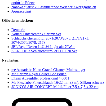
optimale Pflege
Nano-Aquaristik: Faszinierende Welt der Zwerggarnelen
Aquascaping
Olibetta entdecken:
Dennerle
Aquael Unterschrank Shrimp Set
Schlauchsicherung für 2071/2073/2075, 2171/2173,
2074/2076/2078, 2178
JBL ReptilDesert L-U-W Light alu 70W +
KÄRCHER Schlauchaufroller HT 2.20 Set
Neuheiten:
me Aquaristic Nano Gravel Cleaner, Mulmsauger
Me Shrimp Royal Lollies Bee Pollen
Eheim Außenfilter professional 4 600T
Me FlexTube Filterschlauch 16/22 mm (3 m), Silikon schwarz
JONNYS AIR CONCEPT Mobil-Filter 7,5 x 7,5 x 32 cm