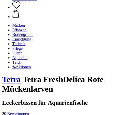
Marken
Pflanzen
Bodengrund
Einrichtung
Technik
Pflege
Futter
Aquarien
Teich
%Aktionen
Tetra
Tetra FreshDelica Rote
Mückenlarven
Leckerbissen für Aquarienfische
20 Bewertungen