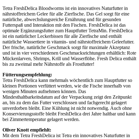
Tetra FreshDelica Bloodworms ist ein innovatives Naturfutter in
nährstoffreichem Gelee für alle Zierfische. Das Gel sorgt für eine
natürliche, abwechslungsreiche Ernährung und für gesunden
Futterspaß und Interaktion mit den Fischen. FreshDelica ist das
optimale Ergänzungsfutter zum Hauptfutter TetraMin. FreshDelica
ist ein natürlicher Leckerbissen für alle Zierfische und enthält
natürliche Wassertiere in vitamin- und nährstoffreichem Geleefutter.
Der frische, natürliche Geschmack sorgt für maximale Akzeptanz
und ist in vier verschiedenen Geschmacksrichtungen erhältlich: Rote
Mückenlarven, Shrimps, Krill und Wasserflöhe. Fresh Delica enthält
bis zu zweimal mehr Nährstoffe als Frostfutter!
Fütterungsempfehlung:
Tetra FreshDelica kann mehrmals wöchentlich zum Hauptfutter so
kleinen Portionen verfüttert werden, wie die Fische innerhalb von
wenigen Minuten aufnehmen können. Das
Mindesthaltbarkeitsdatum auf der Verpackung zeigt den Zeitpunkt
an, bis zu dem das Futter verschlossen und fachgerecht gelagert
unverdorben bleibt. Eine Kühlung ist nicht notwendig. Auch ohne
Konservierungsstoffe bleibt FreshDelica drei Jahre haltbar und kann
bei Zimmertemperatur gelagert werden.
Oliver Knott empfiehlt:
Mit dem Tetra FreshDelica ist Tetra ein innovatives Naturfutter in