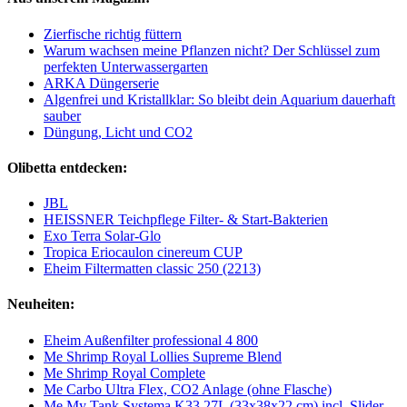
Zierfische richtig füttern
Warum wachsen meine Pflanzen nicht? Der Schlüssel zum
perfekten Unterwassergarten
ARKA Düngerserie
Algenfrei und Kristallklar: So bleibt dein Aquarium dauerhaft
sauber
Düngung, Licht und CO2
Olibetta entdecken:
JBL
HEISSNER Teichpflege Filter- & Start-Bakterien
Exo Terra Solar-Glo
Tropica Eriocaulon cinereum CUP
Eheim Filtermatten classic 250 (2213)
Neuheiten:
Eheim Außenfilter professional 4 800
Me Shrimp Royal Lollies Supreme Blend
Me Shrimp Royal Complete
Me Carbo Ultra Flex, CO2 Anlage (ohne Flasche)
Me My Tank Systema K33 27L (33x38x22 cm) incl. Slider