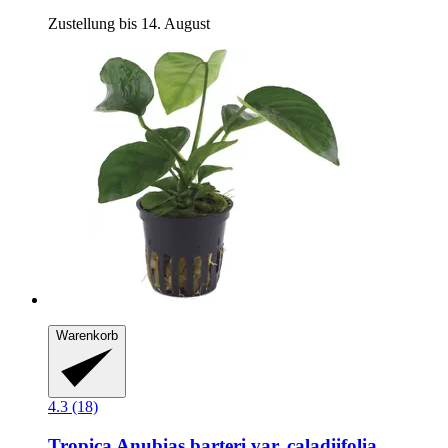
Zustellung bis 14. August
Warenkorb
4.3 (18)
Tropica
Anubias barteri var. caladiifolia