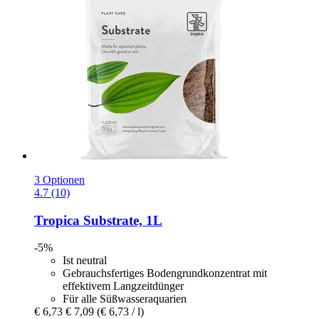
3 Optionen
4.7 (10)
Tropica
Substrate, 1L
-5%
Ist neutral
Gebrauchsfertiges Bodengrundkonzentrat mit
effektivem Langzeitdünger
Für alle Süßwasseraquarien
€ 6,73
€ 7,09
(€ 6,73 / l)