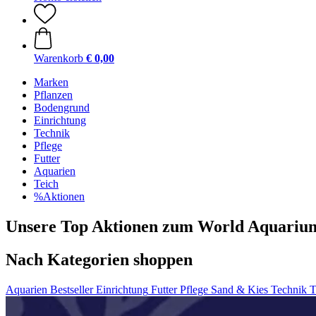
Warenkorb
€ 0,00
Marken
Pflanzen
Bodengrund
Einrichtung
Technik
Pflege
Futter
Aquarien
Teich
%Aktionen
Unsere Top Aktionen zum World Aquariu
Nach Kategorien shoppen
Aquarien
Bestseller
Einrichtung
Futter
Pflege
Sand & Kies
Technik
T