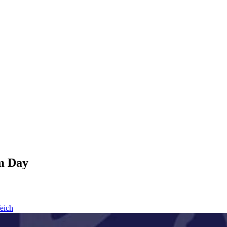
m Day
eich