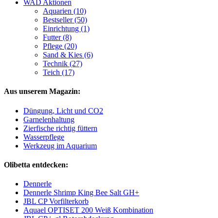
WAD Aktionen
Aquarien (10)
Bestseller (50)
Einrichtung (1)
Futter (8)
Pflege (20)
Sand & Kies (6)
Technik (27)
Teich (17)
Aus unserem Magazin:
Düngung, Licht und CO2
Garnelenhaltung
Zierfische richtig füttern
Wasserpflege
Werkzeug im Aquarium
Olibetta entdecken:
Dennerle
Dennerle Shrimp King Bee Salt GH+
JBL CP Vorfilterkorb
Aquael OPTISET 200 Weiß Kombination