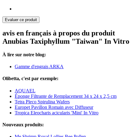
Evaluer ce produit
avis en français à propos du produit
Anubias Taxiphyllum "Taiwan" In Vitro
À lire sur notre blog:
Gamme d'engrais ARKA
Olibetta, c'est par exemple:
AQUAEL
Éponge Filtrante de Remplacement 34 x 24 x 2,5 cm
Tetra Pleco Spirulina Wafers
Europet Pavillon Romain avec Diffuseur
Tropica Eleocharis acicularis 'Mini' In Vitro
Nouveaux produits:
Me Shrimp Royal Lollies Bee Pollen