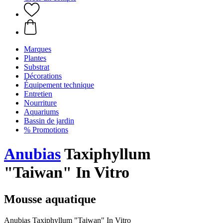
Marques
Plantes
Substrat
Décorations
Équipement technique
Entretien
Nourriture
Aquariums
Bassin de jardin
% Promotions
Anubias
Taxiphyllum
"Taiwan" In Vitro
Mousse aquatique
Anubias Taxiphyllum "Taiwan" In Vitro