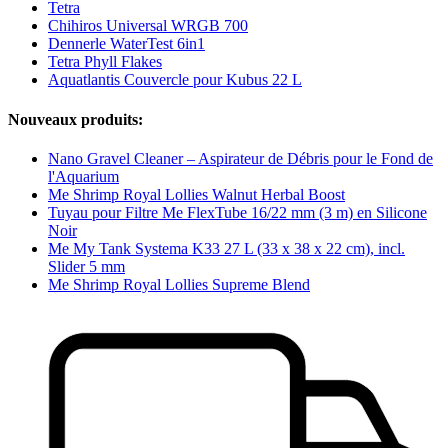
Tetra
Chihiros Universal WRGB 700
Dennerle WaterTest 6in1
Tetra Phyll Flakes
Aquatlantis Couvercle pour Kubus 22 L
Nouveaux produits:
Nano Gravel Cleaner – Aspirateur de Débris pour le Fond de
l'Aquarium
Me Shrimp Royal Lollies Walnut Herbal Boost
Tuyau pour Filtre Me FlexTube 16/22 mm (3 m) en Silicone
Noir
Me My Tank Systema K33 27 L (33 x 38 x 22 cm), incl.
Slider 5 mm
Me Shrimp Royal Lollies Supreme Blend