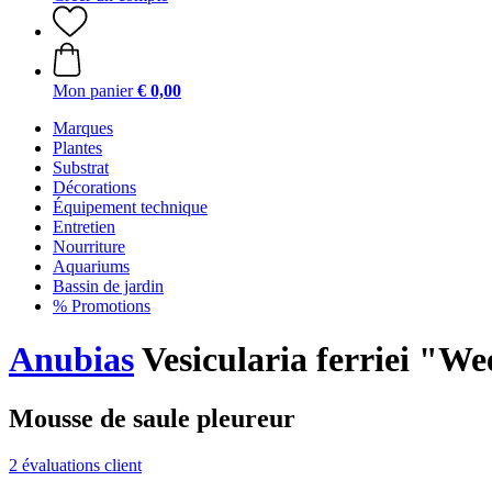
Mon panier
€ 0,00
Marques
Plantes
Substrat
Décorations
Équipement technique
Entretien
Nourriture
Aquariums
Bassin de jardin
% Promotions
Anubias
Vesicularia ferriei "We
Mousse de saule pleureur
2 évaluations client