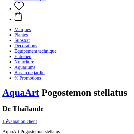
Marques
Plantes
Substrat
Décorations
Équipement technique
Entretien
Nourriture
Aquariums
Bassin de jardin
% Promotions
AquaArt
Pogostemon stellatus
De Thaïlande
1 évaluation client
AquaArt Pogostemon stellatus