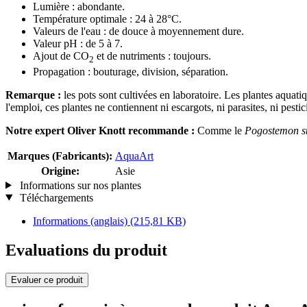
Lumière : abondante.
Température optimale : 24 à 28°C.
Valeurs de l'eau : de douce à moyennement dure.
Valeur pH : de 5 à 7.
Ajout de CO
et de nutriments : toujours.
2
Propagation : bouturage, division, séparation.
Remarque :
les pots sont cultivées en laboratoire. Les plantes aquati
l'emploi, ces plantes ne contiennent ni escargots, ni parasites, ni pestic
Notre expert Oliver Knott recommande :
Comme le
Pogostemon st
Marques (Fabricants):
AquaArt
Origine:
Asie
Informations sur nos plantes
Téléchargements
Informations (anglais)
(215,81 KB)
Evaluations du produit
Evaluer ce produit