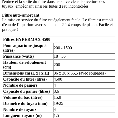
l'entrée et la sortie du filtre dans le couvercle et l'ouverture des
tuyaux, empêchant ainsi les fuites d'eau incontrôlées.
Filtre auto-amorçant
La mise en service du filtre est également facile. Le filtre est rempli
d'eau de l'aquarium avec seulement 2 à 4 coups de piston. Facile et
pratique !
Filtres HYPERMAX 4500
Pour aquariums jusqu'à
200 - 1500
(litres)
Puissance (watts)
18 - 36
Hauteur de refoulement
200
(cm)
Dimensions cm (L x l x H)
36 x 36 x 55,5 (avec soupapes)
Capacité du filtre (litres)
4500
Nombre de paniers
4
Capacité du panier (litres)
3,6
Volume du bac (litres)
15,9
Diamètre du tuyau (mm)
19/25
Nombre de tuyaux
4
Longueur tuyaux (m)
1,5