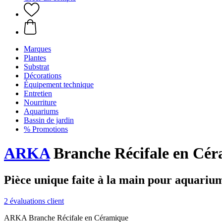
Marques
Plantes
Substrat
Décorations
Équipement technique
Entretien
Nourriture
Aquariums
Bassin de jardin
% Promotions
ARKA
Branche Récifale en Cé
Pièce unique faite à la main pour aquarium
2 évaluations client
ARKA Branche Récifale en Céramique