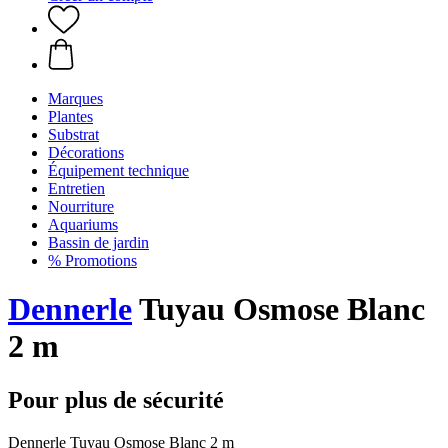
Marques
Plantes
Substrat
Décorations
Équipement technique
Entretien
Nourriture
Aquariums
Bassin de jardin
% Promotions
Dennerle
Tuyau Osmose Blanc
2 m
Pour plus de sécurité
Dennerle Tuyau Osmose Blanc 2 m