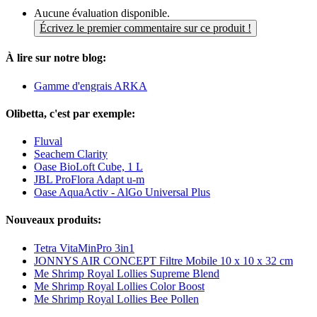
Aucune évaluation disponible.
Écrivez le premier commentaire sur ce produit !
À lire sur notre blog:
Gamme d'engrais ARKA
Olibetta, c'est par exemple:
Fluval
Seachem Clarity
Oase BioLoft Cube, 1 L
JBL ProFlora Adapt u-m
Oase AquaActiv - AlGo Universal Plus
Nouveaux produits:
Tetra VitaMinPro 3in1
JONNYS AIR CONCEPT Filtre Mobile 10 x 10 x 32 cm
Me Shrimp Royal Lollies Supreme Blend
Me Shrimp Royal Lollies Color Boost
Me Shrimp Royal Lollies Bee Pollen