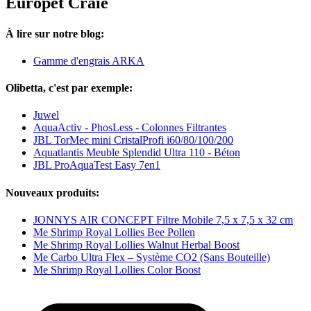
Europet Craie
À lire sur notre blog:
Gamme d'engrais ARKA
Olibetta, c'est par exemple:
Juwel
AquaActiv - PhosLess - Colonnes Filtrantes
JBL TorMec mini CristalProfi i60/80/100/200
Aquatlantis Meuble Splendid Ultra 110 - Béton
JBL ProAquaTest Easy 7en1
Nouveaux produits:
JONNYS AIR CONCEPT Filtre Mobile 7,5 x 7,5 x 32 cm
Me Shrimp Royal Lollies Bee Pollen
Me Shrimp Royal Lollies Walnut Herbal Boost
Me Carbo Ultra Flex – Système CO2 (Sans Bouteille)
Me Shrimp Royal Lollies Color Boost