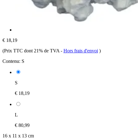
€ 18,19
(Prix TTC dont 21% de TVA
-
Hors frais d'envoi
)
Contenu:
S
S
€ 18,19
L
€ 80,99
16 x 11 x 13 cm