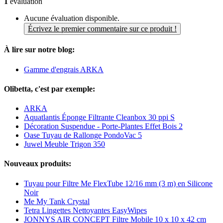
1
évaluation
Aucune évaluation disponible.
Écrivez le premier commentaire sur ce produit !
À lire sur notre blog:
Gamme d'engrais ARKA
Olibetta, c'est par exemple:
ARKA
Aquatlantis Éponge Filtrante Cleanbox 30 ppi S
Décoration Suspendue - Porte-Plantes Effet Bois 2
Oase Tuyau de Rallonge PondoVac 5
Juwel Meuble Trigon 350
Nouveaux produits:
Tuyau pour Filtre Me FlexTube 12/16 mm (3 m) en Silicone
Noir
Me My Tank Crystal
Tetra Lingettes Nettoyantes EasyWipes
JONNYS AIR CONCEPT Filtre Mobile 10 x 10 x 42 cm