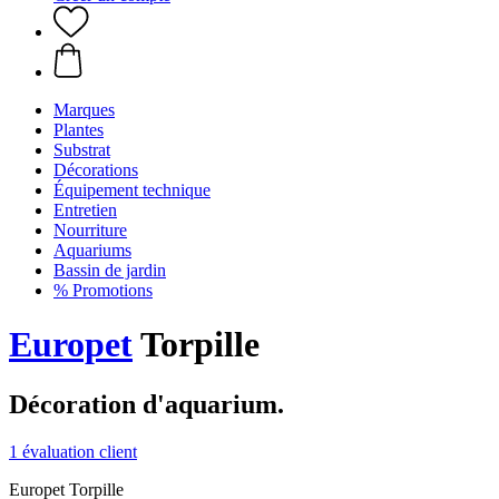
Marques
Plantes
Substrat
Décorations
Équipement technique
Entretien
Nourriture
Aquariums
Bassin de jardin
% Promotions
Europet
Torpille
Décoration d'aquarium.
1 évaluation client
Europet Torpille