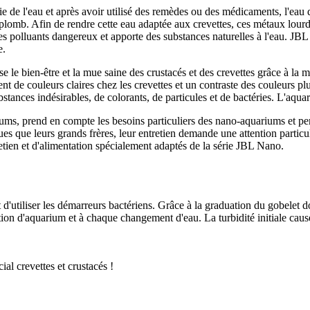
 de l'eau et après avoir utilisé des remèdes ou des médicaments, l'eau de
le plomb. Afin de rendre cette eau adaptée aux crevettes, ces métaux lour
es polluants dangereux et apporte des substances naturelles à l'eau. JBL N
e.
se le bien-être et la mue saine des crustacés et des crevettes grâce à la
 de couleurs claires chez les crevettes et un contraste des couleurs pl
stances indésirables, de colorants, de particules et de bactéries. L'aqua
ums, prend en compte les besoins particuliers des nano-aquariums et per
s que leurs grands frères, leur entretien demande une attention particu
tretien et d'alimentation spécialement adaptés de la série JBL Nano.
 d'utiliser les démarreurs bactériens. Grâce à la graduation du gobelet d
lation d'aquarium et à chaque changement d'eau. La turbidité initiale causé
ial crevettes et crustacés !