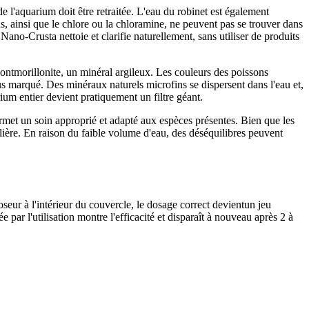
 l'aquarium doit être retraitée. L'eau du robinet est également
ds, ainsi que le chlore ou la chloramine, ne peuvent pas se trouver dans
ano-Crusta nettoie et clarifie naturellement, sans utiliser de produits
 montmorillonite, un minéral argileux. Les couleurs des poissons
us marqué. Des minéraux naturels microfins se dispersent dans l'eau et,
rium entier devient pratiquement un filtre géant.
met un soin approprié et adapté aux espèces présentes. Bien que les
lière. En raison du faible volume d'eau, des déséquilibres peuvent
oseur à l'intérieur du couvercle, le dosage correct devientun jeu
e par l'utilisation montre l'efficacité et disparaît à nouveau après 2 à