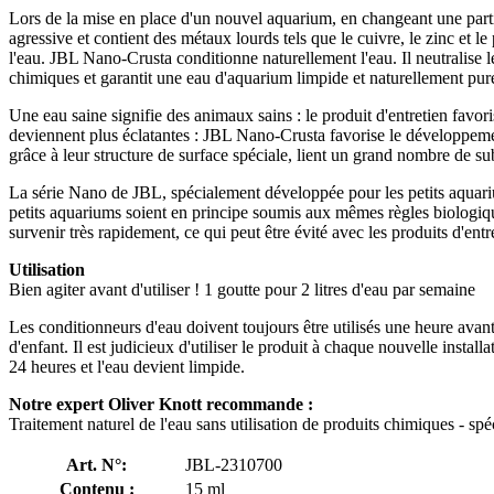
Lors de la mise en place d'un nouvel aquarium, en changeant une partie
agressive et contient des métaux lourds tels que le cuivre, le zinc et 
l'eau. JBL Nano-Crusta conditionne naturellement l'eau. Il neutralise l
chimiques et garantit une eau d'aquarium limpide et naturellement pur
Une eau saine signifie des animaux sains : le produit d'entretien favori
deviennent plus éclatantes : JBL Nano-Crusta favorise le développement
grâce à leur structure de surface spéciale, lient un grand nombre de sub
La série Nano de JBL, spécialement développée pour les petits aquari
petits aquariums soient en principe soumis aux mêmes règles biologique
survenir très rapidement, ce qui peut être évité avec les produits d'en
Utilisation
Bien agiter avant d'utiliser ! 1 goutte pour 2 litres d'eau par semaine
Les conditionneurs d'eau doivent toujours être utilisés une heure avant
d'enfant. Il est judicieux d'utiliser le produit à chaque nouvelle instal
24 heures et l'eau devient limpide.
Notre expert Oliver Knott recommande :
Traitement naturel de l'eau sans utilisation de produits chimiques - spéc
Art. N°:
JBL-2310700
Contenu :
15 ml