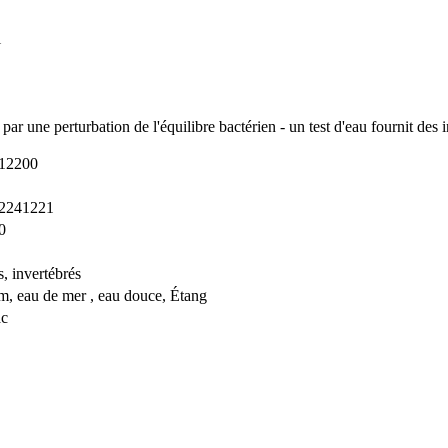
l
 une perturbation de l'équilibre bactérien - un test d'eau fournit des in
12200
2241221
0
, invertébrés
m, eau de mer , eau douce, Étang
c