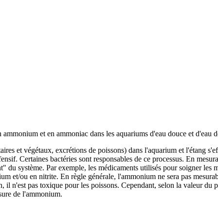
n ammonium et en ammoniac dans les aquariums d'eau douce et d'eau de
res et végétaux, excrétions de poissons) dans l'aquarium et l'étang s'eff
ffensif. Certaines bactéries sont responsables de ce processus. En mesura
ment" du système. Par exemple, les médicaments utilisés pour soigner le
um et/ou en nitrite. En règle générale, l'ammonium ne sera pas mesurab
on, il n'est pas toxique pour les poissons. Cependant, selon la valeur 
mesure de l'ammonium.