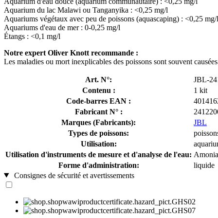
Aquarium d'eau douce (aquarium communautaire) : <0,25 mg/l
Aquarium du lac Malawi ou Tanganyika : <0,25 mg/l
Aquariums végétaux avec peu de poissons (aquascaping) : <0,25 mg/
Aquariums d'eau de mer : 0-0,25 mg/l
Étangs : <0,1 mg/l
Notre expert Oliver Knott recommande :
Les maladies ou mort inexplicables des poissons sont souvent causées par
Art. N°:
JBL-24
Contenu :
1 kit
Code-barres EAN :
401416
Fabricant N° :
241220
Marques (Fabricants):
JBL
Types de poissons:
poissons
Utilisation:
aquariu
Utilisation d'instruments de mesure et d'analyse de l'eau:
Amonia
Forme d'administration:
liquide
Consignes de sécurité et avertissements