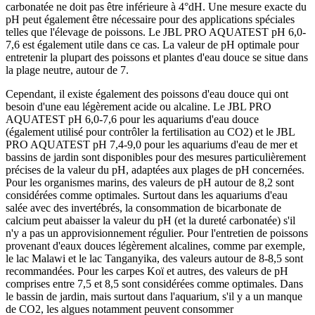
carbonatée ne doit pas être inférieure à 4°dH. Une mesure exacte du
pH peut également être nécessaire pour des applications spéciales
telles que l'élevage de poissons. Le JBL PRO AQUATEST pH 6,0-
7,6 est également utile dans ce cas. La valeur de pH optimale pour
entretenir la plupart des poissons et plantes d'eau douce se situe dans
la plage neutre, autour de 7.
Cependant, il existe également des poissons d'eau douce qui ont
besoin d'une eau légèrement acide ou alcaline. Le JBL PRO
AQUATEST pH 6,0-7,6 pour les aquariums d'eau douce
(également utilisé pour contrôler la fertilisation au CO2) et le JBL
PRO AQUATEST pH 7,4-9,0 pour les aquariums d'eau de mer et
bassins de jardin sont disponibles pour des mesures particulièrement
précises de la valeur du pH, adaptées aux plages de pH concernées.
Pour les organismes marins, des valeurs de pH autour de 8,2 sont
considérées comme optimales. Surtout dans les aquariums d'eau
salée avec des invertébrés, la consommation de bicarbonate de
calcium peut abaisser la valeur du pH (et la dureté carbonatée) s'il
n'y a pas un approvisionnement régulier. Pour l'entretien de poissons
provenant d'eaux douces légèrement alcalines, comme par exemple,
le lac Malawi et le lac Tanganyika, des valeurs autour de 8-8,5 sont
recommandées. Pour les carpes Koï et autres, des valeurs de pH
comprises entre 7,5 et 8,5 sont considérées comme optimales. Dans
le bassin de jardin, mais surtout dans l'aquarium, s'il y a un manque
de CO2, les algues notamment peuvent consommer