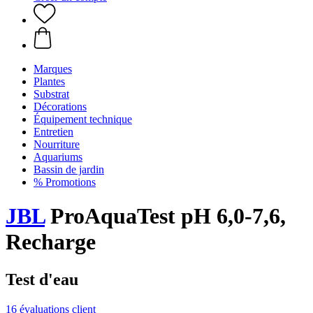
Marques
Plantes
Substrat
Décorations
Équipement technique
Entretien
Nourriture
Aquariums
Bassin de jardin
% Promotions
JBL
ProAquaTest pH 6,0-7,6,
Recharge
Test d'eau
16 évaluations client