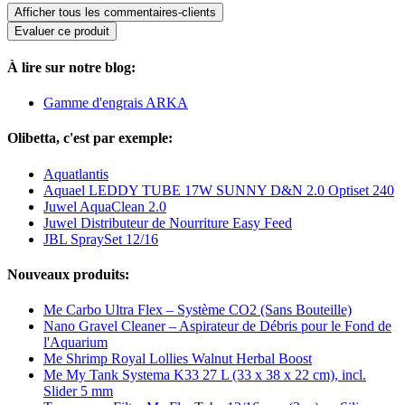
Afficher tous les commentaires-clients
Evaluer ce produit
À lire sur notre blog:
Gamme d'engrais ARKA
Olibetta, c'est par exemple:
Aquatlantis
Aquael LEDDY TUBE 17W SUNNY D&N 2.0 Optiset 240
Juwel AquaClean 2.0
Juwel Distributeur de Nourriture Easy Feed
JBL SpraySet 12/16
Nouveaux produits:
Me Carbo Ultra Flex – Système CO2 (Sans Bouteille)
Nano Gravel Cleaner – Aspirateur de Débris pour le Fond de
l'Aquarium
Me Shrimp Royal Lollies Walnut Herbal Boost
Me My Tank Systema K33 27 L (33 x 38 x 22 cm), incl.
Slider 5 mm