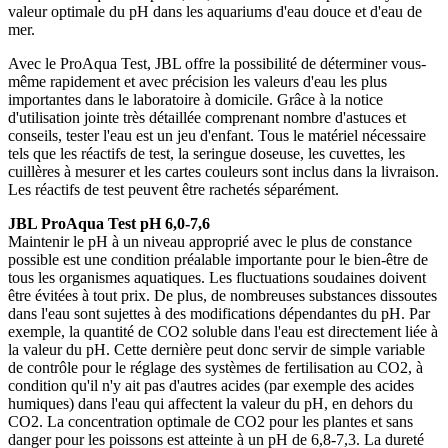
valeur optimale du pH dans les aquariums d'eau douce et d'eau de
mer.
Avec le ProAqua Test, JBL offre la possibilité de déterminer vous-
même rapidement et avec précision les valeurs d'eau les plus
importantes dans le laboratoire à domicile. Grâce à la notice
d'utilisation jointe très détaillée comprenant nombre d'astuces et
conseils, tester l'eau est un jeu d'enfant. Tous le matériel nécessaire
tels que les réactifs de test, la seringue doseuse, les cuvettes, les
cuillères à mesurer et les cartes couleurs sont inclus dans la livraison.
Les réactifs de test peuvent être rachetés séparément.
JBL ProAqua Test pH 6,0-7,6
Maintenir le pH à un niveau approprié avec le plus de constance
possible est une condition préalable importante pour le bien-être de
tous les organismes aquatiques. Les fluctuations soudaines doivent
être évitées à tout prix. De plus, de nombreuses substances dissoutes
dans l'eau sont sujettes à des modifications dépendantes du pH. Par
exemple, la quantité de CO2 soluble dans l'eau est directement liée à
la valeur du pH. Cette dernière peut donc servir de simple variable
de contrôle pour le réglage des systèmes de fertilisation au CO2, à
condition qu'il n'y ait pas d'autres acides (par exemple des acides
humiques) dans l'eau qui affectent la valeur du pH, en dehors du
CO2. La concentration optimale de CO2 pour les plantes et sans
danger pour les poissons est atteinte à un pH de 6,8-7,3. La dureté