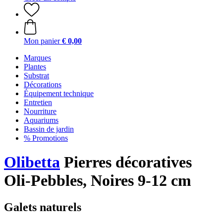
Mon panier
€ 0,00
Marques
Plantes
Substrat
Décorations
Équipement technique
Entretien
Nourriture
Aquariums
Bassin de jardin
% Promotions
Olibetta
Pierres décoratives
Oli-Pebbles, Noires 9-12 cm
Galets naturels