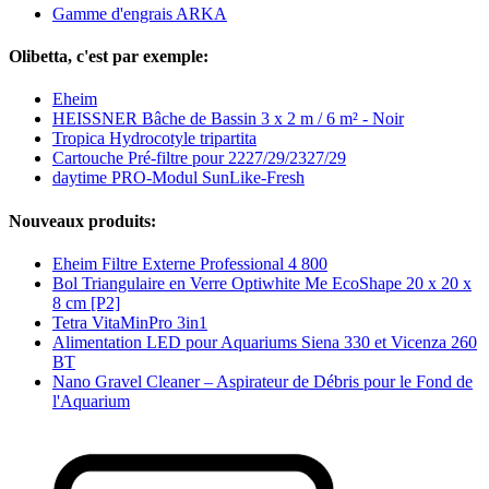
Gamme d'engrais ARKA
Olibetta, c'est par exemple:
Eheim
HEISSNER Bâche de Bassin 3 x 2 m / 6 m² - Noir
Tropica Hydrocotyle tripartita
Cartouche Pré-filtre pour 2227/29/2327/29
daytime PRO-Modul SunLike-Fresh
Nouveaux produits:
Eheim Filtre Externe Professional 4 800
Bol Triangulaire en Verre Optiwhite Me EcoShape 20 x 20 x
8 cm [P2]
Tetra VitaMinPro 3in1
Alimentation LED pour Aquariums Siena 330 et Vicenza 260
BT
Nano Gravel Cleaner – Aspirateur de Débris pour le Fond de
l'Aquarium