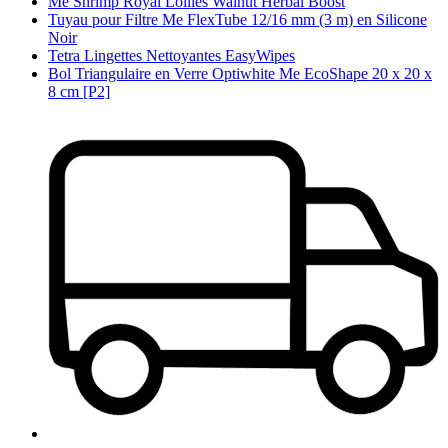
Me Shrimp Royal Lollies Walnut Herbal Boost
Tuyau pour Filtre Me FlexTube 12/16 mm (3 m) en Silicone
Noir
Tetra Lingettes Nettoyantes EasyWipes
Bol Triangulaire en Verre Optiwhite Me EcoShape 20 x 20 x
8 cm [P2]