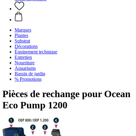
Marques
Plantes
Substrat
Décorations
Équipement technique
Entretien
Nourriture
Aquariums
Bassin de jardin
% Promotions
Pièces de rechange pour Ocean
Eco Pump 1200