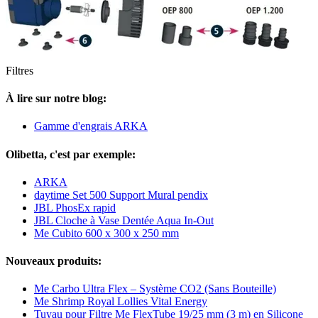
Filtres
À lire sur notre blog:
Gamme d'engrais ARKA
Olibetta, c'est par exemple:
ARKA
daytime Set 500 Support Mural pendix
JBL PhosEx rapid
JBL Cloche à Vase Dentée Aqua In-Out
Me Cubito 600 x 300 x 250 mm
Nouveaux produits:
Me Carbo Ultra Flex – Système CO2 (Sans Bouteille)
Me Shrimp Royal Lollies Vital Energy
Tuyau pour Filtre Me FlexTube 19/25 mm (3 m) en Silicone