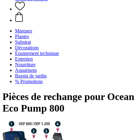
Marques
Plantes
Substrat
Décorations
Équipement technique
Entretien
Nourriture
Aquariums
Bassin de jardin
% Promotions
Pièces de rechange pour Ocean
Eco Pump 800