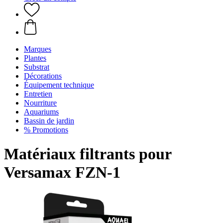
Marques
Plantes
Substrat
Décorations
Équipement technique
Entretien
Nourriture
Aquariums
Bassin de jardin
% Promotions
Matériaux filtrants pour
Versamax FZN-1