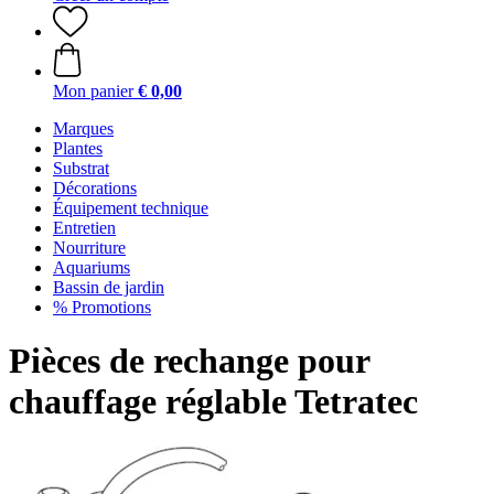
Mon panier
€ 0,00
Marques
Plantes
Substrat
Décorations
Équipement technique
Entretien
Nourriture
Aquariums
Bassin de jardin
% Promotions
Pièces de rechange pour
chauffage réglable Tetratec