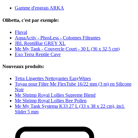
Gamme d'engrais ARKA
Olibetta, c'est par exemple:
Fluval
AquaActiv - PhosLess - Colonnes Filtrantes
JBL ReptilBar GREY XL
Me My Tank - Couvercle Court - 30 L (36 x 32,5 cm)
Exo Terra Reptile Cave
Nouveaux produits:
Tetra Lingettes Nettoyantes EasyWipes
Tuyau pour Filtre Me FlexTube 16/22 mm (3 m) en Silicone
Noir
Me Shrimp Royal Lollies Supreme Blend
Me Shrimp Royal Lollies Bee Pollen
Me My Tank Systema K33 27 L (33 x 38 x 22 cm), incl.
Slider 5 mm