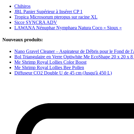
Chihiros
JBL Panier Supérieur à Insérer CP 1
Tropica Microsorum pteropus sur racine XL
Sicce SYNCRA ADV
LAWANA Nénuphar Nymphaea Natura Coco « Sioux »
Nouveaux produits:
Nano Gravel Cleaner – Aspirateur de Débris pour le Fond de l
Bol Triangulaire en Verre Optiwhite Me EcoShape 20 x 20 x 8
Me Shrimp Royal Lollies Color Boost
Me Shrimp Royal Lollies Bee Pollen
Diffuseur CO2 Double U de 45 cm (Jusqu'à 450 L)