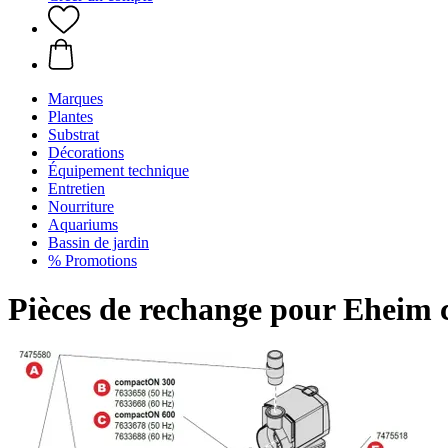
Marques
Plantes
Substrat
Décorations
Équipement technique
Entretien
Nourriture
Aquariums
Bassin de jardin
% Promotions
Pièces de rechange pour Eheim