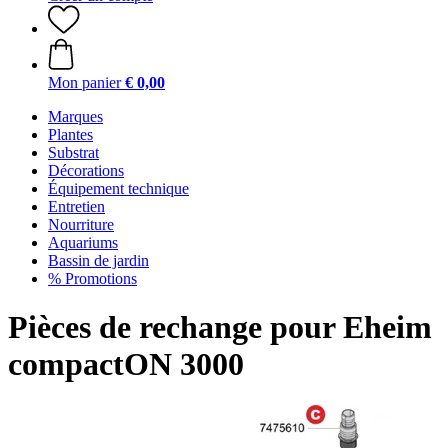
Mon panier
€ 0,00
Marques
Plantes
Substrat
Décorations
Équipement technique
Entretien
Nourriture
Aquariums
Bassin de jardin
% Promotions
Pièces de rechange pour Eheim
compactON 3000